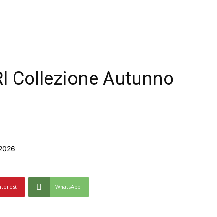
I Collezione Autunno
6
nterest
WhatsApp