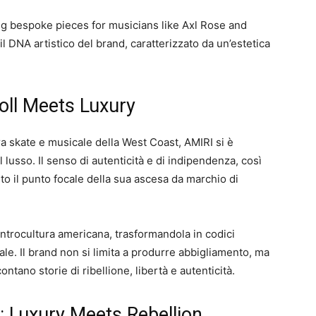
ing bespoke pieces for musicians like Axl Rose and
l DNA artistico del brand, caratterizzato da un’estetica
Roll Meets Luxury
tura skate e musicale della West Coast, AMIRI si è
l lusso. Il senso di autenticità e di indipendenza, così
 il punto focale della sua ascesa da marchio di
ontrocultura americana, trasformandola in codici
le. Il brand non si limita a produrre abbigliamento, ma
ntano storie di ribellione, libertà e autenticità.
: Luxury Meets Rebellion