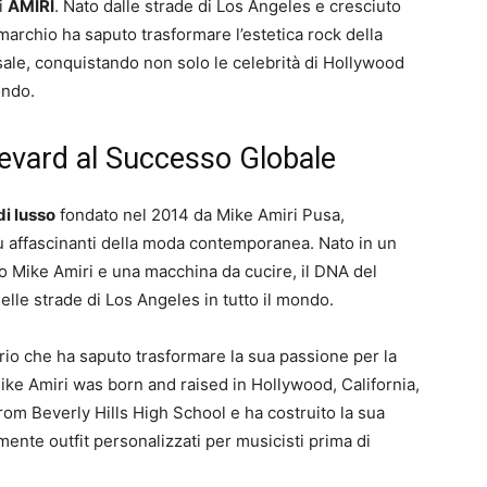
di
AMIRI
. Nato dalle strade di Los Angeles e cresciuto
archio ha saputo trasformare l’estetica rock della
sale, conquistando non solo le celebrità di Hollywood
ondo.
levard al Successo Globale
di lusso
fondato nel 2014 da Mike Amiri Pusa,
ù affascinanti della moda contemporanea. Nato in un
o Mike Amiri e una macchina da cucire, il DNA del
lle strade di Los Angeles in tutto il mondo.
ario che ha saputo trasformare la sua passione per la
ike Amiri was born and raised in Hollywood, California,
rom Beverly Hills High School e ha costruito la sua
mente outfit personalizzati per musicisti prima di