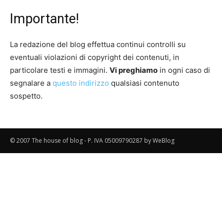
Importante!
La redazione del blog effettua continui controlli su
eventuali violazioni di copyright dei contenuti, in
particolare testi e immagini.
Vi preghiamo
in ogni caso di
segnalare a
questo indirizzo
qualsiasi contenuto
sospetto.
© 2007 The house of blog - P. IVA 05009790287 by WeBlog
thehouseofblog.com/acquistare-
beacita-
italia/
thehouseofblog.com/acquistare-
beacita-
italia/
thehouseofblog.com/acquistare-
beacita-
italia/
thehouseofblog.com/acquistare-