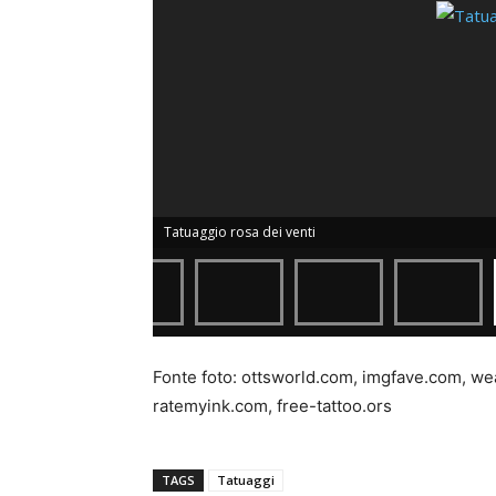
Tatuaggio rosa dei venti
Fonte foto: ottsworld.com, imgfave.com, wea
ratemyink.com, free-tattoo.ors
TAGS
Tatuaggi