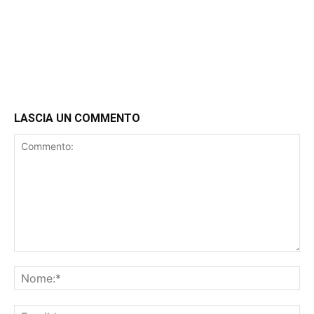
LASCIA UN COMMENTO
Commento:
No
Ema