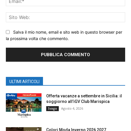
Sit
We
Salva il mio nome, email e sito web in questo browser per
la prossima volta che commento.
ULTIMI ARTICOLI
Offerta vacanze a settembre in Sicilia: il
soggiorno all’iGV Club Marispica
Agosto 4, 2026
Svago
Colori Moda Inverno 2026 2027