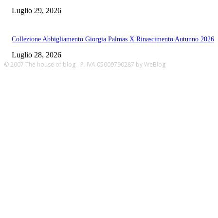
Luglio 29, 2026
Collezione Abbigliamento Giorgia Palmas X Rinascimento Autunno 2026
Luglio 28, 2026
© 2007 The house of blog - P. IVA 05009790287 by WeBlog
thehouseofblog.com/acquistare-
beacita-
italia/
thehouseofblog.com/acquistare-
beacita-
italia/
thehouseofblog.com/acquistare-
beacita-
italia/
thehouseofblog.com/acquistare-
beacita-
italia/
thehouseofblog.com/acquistare-
beacita-
italia/
thehouseofblog.com/acquistare-
beacita-
italia/
thehouseofblog.com/acquistare-
beacita-
italia/