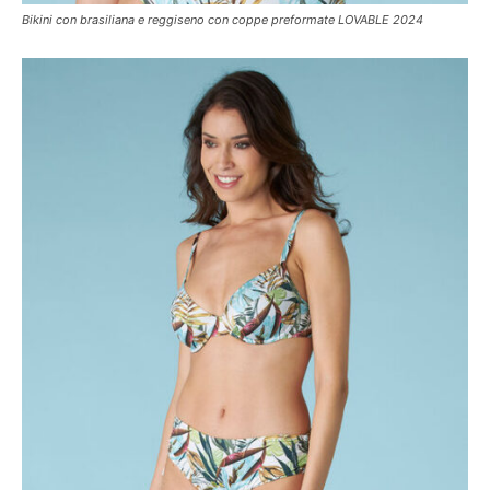
Bikini con brasiliana e reggiseno con coppe preformate LOVABLE 2024