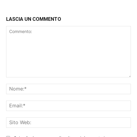
LASCIA UN COMMENTO
Commento:
No
Ema
Sit
We