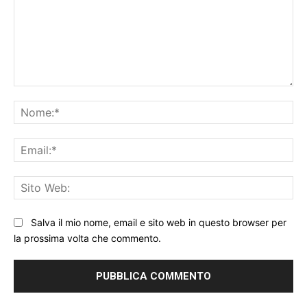
Commento:
No
Ema
Sit
We
Salva il mio nome, email e sito web in questo browser per
la prossima volta che commento.