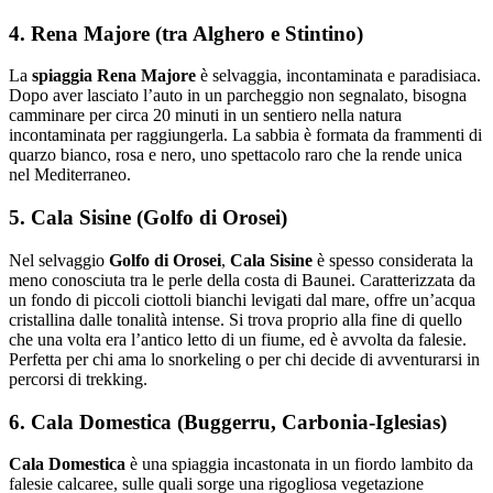
4. Rena Majore (tra Alghero e Stintino)
La
spiaggia Rena Majore
è selvaggia, incontaminata e paradisiaca.
Dopo aver lasciato l’auto in un parcheggio non segnalato, bisogna
camminare per circa 20 minuti in un sentiero nella natura
incontaminata per raggiungerla. La sabbia è formata da frammenti di
quarzo bianco, rosa e nero, uno spettacolo raro che la rende unica
nel Mediterraneo.
5. Cala Sisine (Golfo di Orosei)
Nel selvaggio
Golfo di Orosei
,
Cala Sisine
è spesso considerata la
meno conosciuta tra le perle della costa di Baunei. Caratterizzata da
un fondo di piccoli ciottoli bianchi levigati dal mare, offre un’acqua
cristallina dalle tonalità intense. Si trova proprio alla fine di quello
che una volta era l’antico letto di un fiume, ed è avvolta da falesie.
Perfetta per chi ama lo snorkeling o per chi decide di avventurarsi in
percorsi di trekking.
6. Cala Domestica (Buggerru, Carbonia-Iglesias)
Cala Domestica
è una spiaggia incastonata in un fiordo lambito da
falesie calcaree, sulle quali sorge una rigogliosa vegetazione