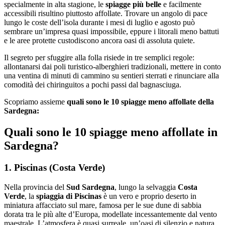
specialmente in alta stagione, le
spiagge più belle
e facilmente
accessibili risultino piuttosto affollate. Trovare un angolo di pace
lungo le coste dell’isola durante i mesi di luglio e agosto può
sembrare un’impresa quasi impossibile, eppure i litorali meno battuti
e le aree protette custodiscono ancora oasi di assoluta quiete.
Il segreto per sfuggire alla folla risiede in tre semplici regole:
allontanarsi dai poli turistico-alberghieri tradizionali, mettere in conto
una ventina di minuti di cammino su sentieri sterrati e rinunciare alla
comodità dei chiringuitos a pochi passi dal bagnasciuga.
Scopriamo assieme
quali sono le 10 spiagge meno affollate della
Sardegna:
Quali sono le 10 spiagge meno affollate in
Sardegna?
1. Piscinas (Costa Verde)
Nella provincia del
Sud Sardegna
, lungo la selvaggia
Costa
Verde
, la
spiaggia di Piscinas
è un vero e proprio deserto in
miniatura affacciato sul mare, famosa per le sue dune di sabbia
dorata tra le più alte d’Europa, modellate incessantemente dal vento
maestrale. L’atmosfera è quasi surreale, un’oasi di silenzio e natura