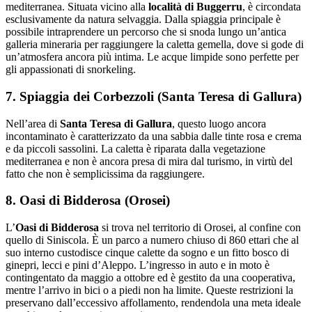
mediterranea. Situata vicino alla
località di Buggerru
, è circondata
esclusivamente da natura selvaggia. Dalla spiaggia principale è
possibile intraprendere un percorso che si snoda lungo un’antica
galleria mineraria per raggiungere la caletta gemella, dove si gode di
un’atmosfera ancora più intima. Le acque limpide sono perfette per
gli appassionati di snorkeling.
7. Spiaggia dei Corbezzoli (Santa Teresa di Gallura)
Nell’area di
Santa Teresa di Gallura
, questo luogo ancora
incontaminato è caratterizzato da una sabbia dalle tinte rosa e crema
e da piccoli sassolini. La caletta è riparata dalla vegetazione
mediterranea e non è ancora presa di mira dal turismo, in virtù del
fatto che non è semplicissima da raggiungere.
8. Oasi di Bidderosa (Orosei)
L’
Oasi di Bidderosa
si trova nel territorio di Orosei, al confine con
quello di Siniscola. È un parco a numero chiuso di 860 ettari che al
suo interno custodisce cinque calette da sogno e un fitto bosco di
ginepri, lecci e pini d’Aleppo. L’ingresso in auto e in moto è
contingentato da maggio a ottobre ed è gestito da una cooperativa,
mentre l’arrivo in bici o a piedi non ha limite. Queste restrizioni la
preservano dall’eccessivo affollamento, rendendola una meta ideale