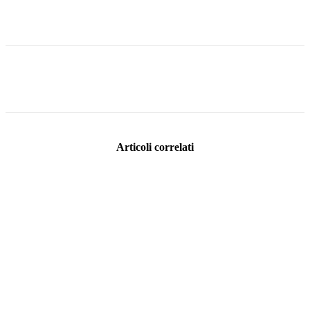
Facebook
Twitter
Pinterest
WhatsApp
Articoli correlati