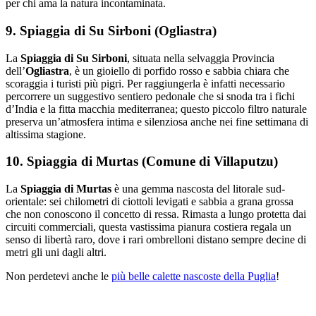
per chi ama la natura incontaminata.
9. Spiaggia di Su Sirboni (Ogliastra)
La
Spiaggia di Su Sirboni
, situata nella selvaggia Provincia
dell’
Ogliastra
, è un gioiello di porfido rosso e sabbia chiara che
scoraggia i turisti più pigri. Per raggiungerla è infatti necessario
percorrere un suggestivo sentiero pedonale che si snoda tra i fichi
d’India e la fitta macchia mediterranea; questo piccolo filtro naturale
preserva un’atmosfera intima e silenziosa anche nei fine settimana di
altissima stagione.
10. Spiaggia di Murtas (Comune di Villaputzu)
La
Spiaggia di Murtas
è una gemma nascosta del litorale sud-
orientale: sei chilometri di ciottoli levigati e sabbia a grana grossa
che non conoscono il concetto di ressa. Rimasta a lungo protetta dai
circuiti commerciali, questa vastissima pianura costiera regala un
senso di libertà raro, dove i rari ombrelloni distano sempre decine di
metri gli uni dagli altri.
Non perdetevi anche le
più belle calette nascoste della Puglia
!