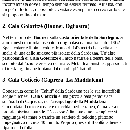
incontaminata dove il tempo sembra essersi fermato. All’alba, con
un po’ di fortuna, è possibile avvistare esemplari di cervo sardo che
si spingono fino al mare.
2. Cala Goloritzé (Baunei, Ogliastra)
Nel territorio del
Baunei
, sulla
costa orientale della Sardegna
, si
apre questa morbida insenatura originatasi da una frana del 1962.
Spettacolare è il pinnacolo calcareo di 143 metri che svetta alle
spalle di una delle spiagge più isolate della Sardegna. Un’altra
particolarità di
Cala Goloritzé
è l’arco naturale a destra della baia,
scolpito dall’azione erosiva del mare. Meta di alpinisti e appassionati
di trekking, rimane lontana dai circuiti più battuti.
3. Cala Coticcio (Caprera, La Maddalena)
Conosciuta come la “Tahiti” della Sardegna per le sue incredibili
acque turchesi,
Cala Coticcio
è una piccola baia paradisiaca
sull’
isola di Caprera
, nell’
arcipelago della Maddalena
.
Circondata da rocce rosate e macchia mediterranea, è una vera e
propria piscina naturale. L’accesso è limitato e non semplice: si
raggiunge via mare o tramite un sentiero di trekking piuttosto
impegnativo di circa 40 minuti. Proprio questa difficoltà la tiene al
riparo dalla folla.