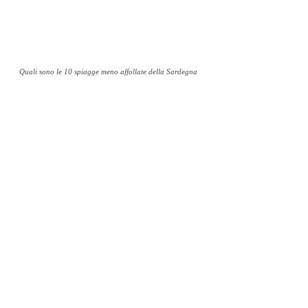
Quali sono le 10 spiagge meno affollate della Sardegna
Facebook
Twitter
Pinterest
WhatsAp