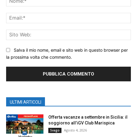
Ema
Sit
We
Salva il mio nome, email e sito web in questo browser per
la prossima volta che commento.
ULTIMI ARTICOLI
Offerta vacanze a settembre in Sicilia: il
soggiorno all’iGV Club Marispica
Agosto 4, 2026
Svago